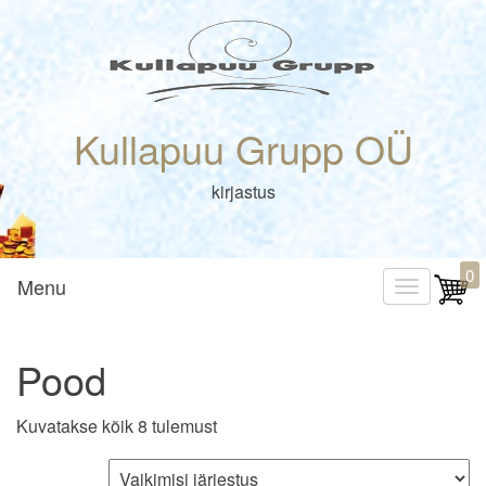
Kullapuu Grupp OÜ
kirjastus
0
Menu
T
o
g
Pood
g
l
Kuvatakse kõik 8 tulemust
e
n