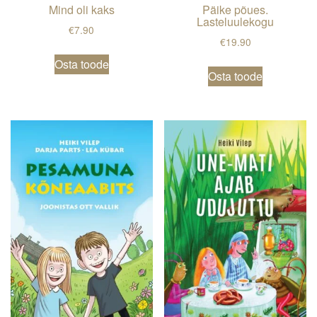
Mind oli kaks
Päike põues.
Lasteluulekogu
€
7.90
€
19.90
Osta toode
Osta toode