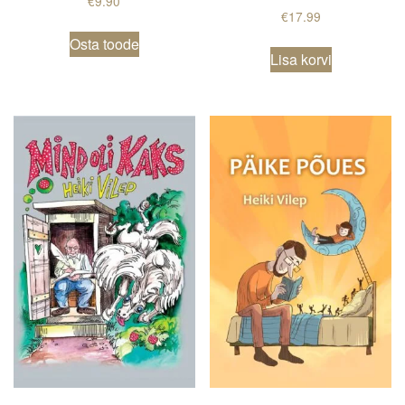
€
9.90
€
17.99
Osta toode
Lisa korvi