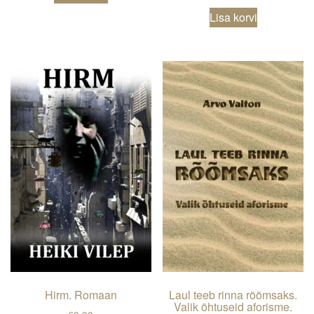
Lisa korvi
Hirm. Romaan
Laul teeb rinna rõõmsaks.
Valik õhtuseid aforisme.