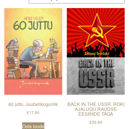
a
v
i
g
a
t
i
o
n
60 juttu. Juubelikogumik
BACK IN THE USSR. ROKI
AJALUGU RAUDSE
€
17.90
EESRIIDE TAGA
€
29.99
Osta toode