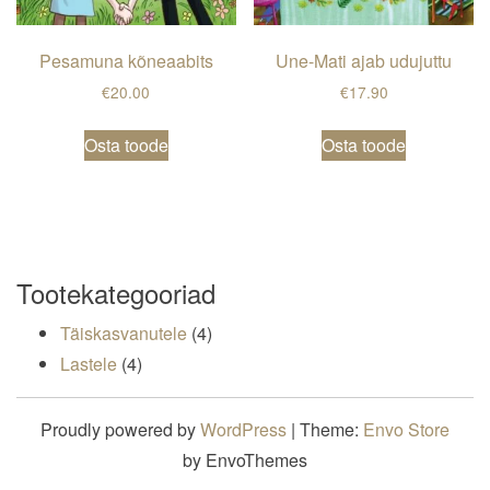
Pesamuna kõneaabits
Une-Mati ajab udujuttu
€
20.00
€
17.90
Osta toode
Osta toode
Tootekategooriad
4 toodet
Täiskasvanutele
4
4 toodet
Lastele
4
Proudly powered by
WordPress
|
Theme:
Envo Store
by EnvoThemes